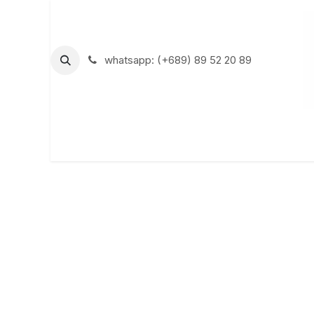
Se rendre au contenu
whatsapp: (+689) 89 52 20 89
Accueil
H